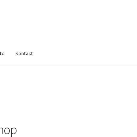
nto
Kontakt
Richtlinie für Rückerstattungen und Rückgaben
Shop
Unsere AGB
 orininal
hop