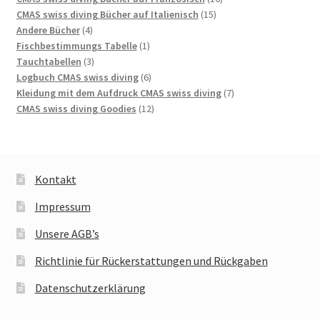
15
Produkte
CMAS swiss diving Bücher auf Italienisch
15
4
Produkte
Andere Bücher
4
Produkte
1
Fischbestimmungs Tabelle
1
3
Produkt
Tauchtabellen
3
Produkte
6
Logbuch CMAS swiss diving
6
Produkte
7
Kleidung mit dem Aufdruck CMAS swiss diving
7
12
Produkte
CMAS swiss diving Goodies
12
Produkte
Kontakt
Impressum
Unsere AGB’s
Richtlinie für Rückerstattungen und Rückgaben
Datenschutzerklärung