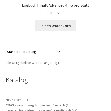
Logbuch Inhalt Advanced 4 TG pro Blatt
CHF
15.00
In den Warenkorb
Alle 6 Ergebnisse werden angezeigt
Katalog
11
Neuheiten
11
Produkte
19
CMAS swiss diving Bücher auf Deutsch
19
Produkte
16
CMAS swiss diving Bücher auf Französisch
16