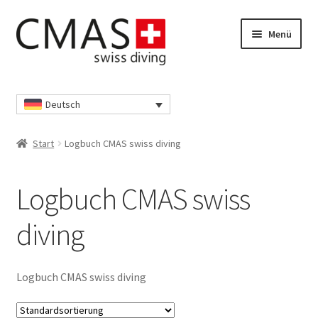
Zur
Zum
Menü
Navigation
Inhalt
springen
springen
Start
Deutsch
Datenschutzerklärung
Start
Logbuch CMAS swiss diving
Ihr Konto
Logbuch CMAS swiss
Kasse
diving
Richtlinie für Rückerstattungen und Rückgaben
Shop
Logbuch CMAS swiss diving
Unsere AGB’s