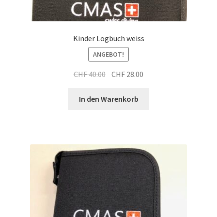
Kinder Logbuch weiss
ANGEBOT!
Ursprünglicher
Aktueller
CHF
40.00
CHF
28.00
Preis
Preis
war:
ist:
In den Warenkorb
CHF 40.00
CHF 28.00.