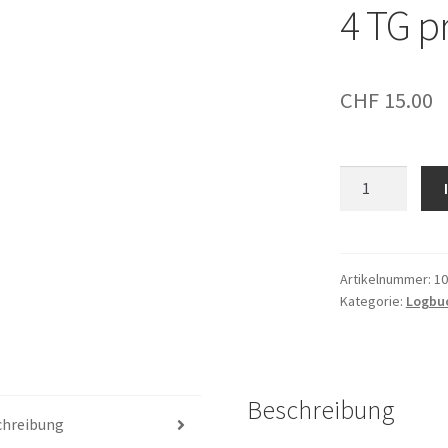
4 TG pr
CHF
15.00
Logbuch
Inhalt
Advanced
4
TG
Artikelnummer:
10
Kategorie:
Logbuc
pro
Blatt
Menge
Beschreibung
chreibung