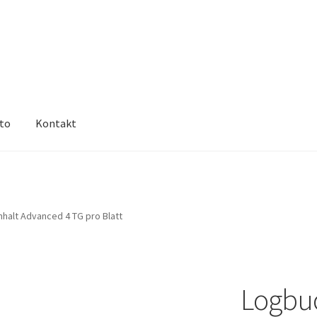
nto
Kontakt
Richtlinie für Rückerstattungen und Rückgaben
Shop
Unsere AGB
 orininal
nhalt Advanced 4 TG pro Blatt
Logbuc