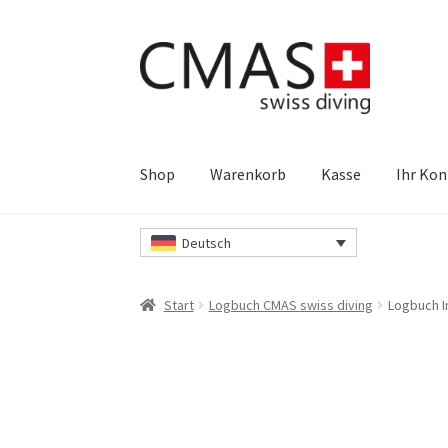
Zur
Zum
Navigation
Inhalt
springen
springen
Shop
Warenkorb
Kasse
Ihr Ko
Start
Datenschutzerklärung
Ihr Konto
Kasse
Deutsch
Warenkorb
Kontakt
Impressum
Unsere AGB’s
Start
Logbuch CMAS swiss diving
Logbuch I