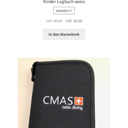
Kinder Logbuch weiss
ANGEBOT!
Ursprünglicher
Aktueller
CHF
40.00
CHF
28.00
Preis
Preis
war:
ist:
In den Warenkorb
CHF 40.00
CHF 28.00.