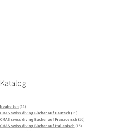
Katalog
11
Neuheiten
11
Produkte
19
CMAS swiss diving Bücher auf Deutsch
19
Produkte
16
CMAS swiss diving Bücher auf Französisch
16
15
Produkte
CMAS swiss diving Bücher auf Italienisch
15