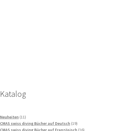
Katalog
11
Neuheiten
11
Produkte
19
CMAS swiss diving Bücher auf Deutsch
19
Produkte
16
CMAS swiss diving Bücher auf Französisch
16