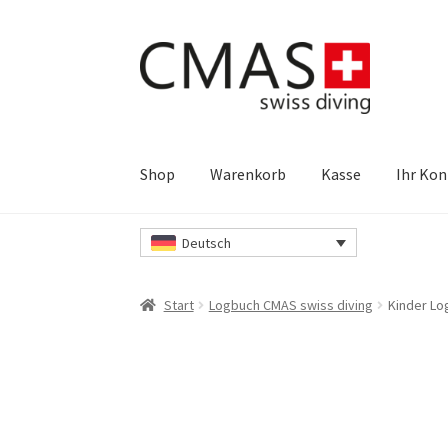
Zur
Zum
Navigation
Inhalt
springen
springen
Shop
Warenkorb
Kasse
Ihr Ko
Start
Datenschutzerklärung
Ihr Konto
Kasse
Deutsch
Warenkorb
Kontakt
Impressum
Unsere AGB’s
Start
Logbuch CMAS swiss diving
Kinder Lo