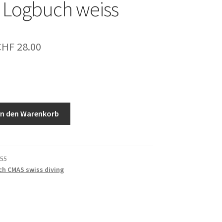
 Logbuch weiss
rsprünglicher
Aktueller
CHF
28.00
reis
Preis
ar:
ist:
HF 40.00
CHF 28.00.
In den Warenkorb
55
h CMAS swiss diving