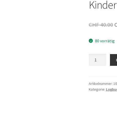
Kinder
U
CHF
40.00
P
80 vorrätig
w
C
Kinder
Logbuch
weiss
Menge
Artikelnummer:
10
Kategorie:
Logbuc