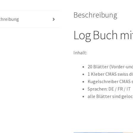
Beschreibung
chreibung
Log Buch mit
Inhalt:
20 Blätter (Vorder-und
1 Kleber CMAS swiss d
Kugelschreiber CMAS s
Sprachen: DE / FR / IT
alle Blätter sind gelo