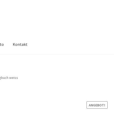
nto
Kontakt
Richtlinie für Rückerstattungen und Rückgaben
Shop
Unsere AGB
 orininal
gbuch weiss
ANGEBOT!