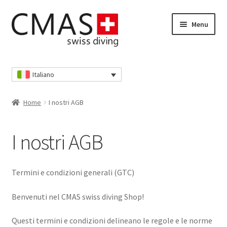
Vai
Vai
Menu
alla
al
navigazione
contenuto
Home
Italiano
Cassa
Home
I nostri AGB
Cestino della spesa
I nostri AGB
I nostri AGB
Il mio account
Termini e condizioni generali (GTC)
Informativa sulla privacy
Benvenuti nel CMAS swiss diving Shop!
Questi termini e condizioni delineano le regole e le norme
Informativa sulla privacy