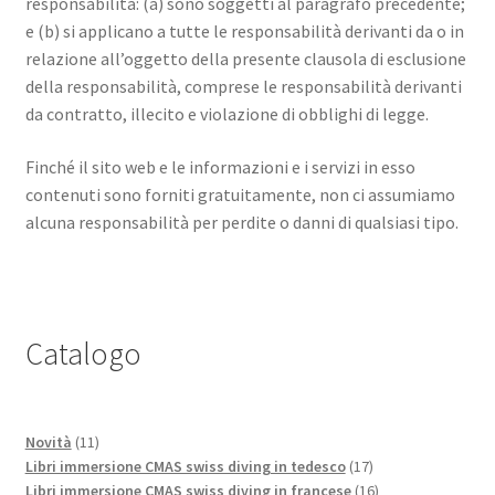
responsabilità: (a) sono soggetti al paragrafo precedente;
e (b) si applicano a tutte le responsabilità derivanti da o in
relazione all’oggetto della presente clausola di esclusione
della responsabilità, comprese le responsabilità derivanti
da contratto, illecito e violazione di obblighi di legge.
Finché il sito web e le informazioni e i servizi in esso
contenuti sono forniti gratuitamente, non ci assumiamo
alcuna responsabilità per perdite o danni di qualsiasi tipo.
Catalogo
11
Novità
11
prodotti
17
Libri immersione CMAS swiss diving in tedesco
17
prodotti
16
Libri immersione CMAS swiss diving in francese
16