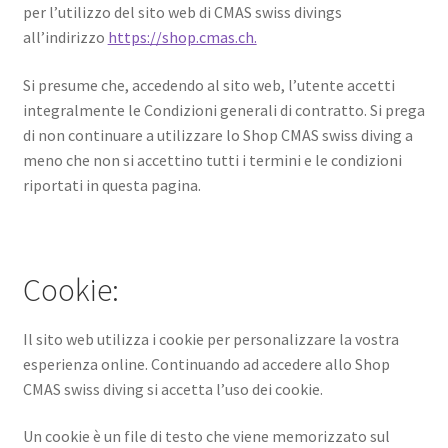
per l’utilizzo del sito web di CMAS swiss divings
all’indirizzo
https://shop.cmas.ch.
Negozio
Si presume che, accedendo al sito web, l’utente accetti
Politica di rimborso e restituzione
integralmente le Condizioni generali di contratto. Si prega
di non continuare a utilizzare lo Shop CMAS swiss diving a
Contatto
meno che non si accettino tutti i termini e le condizioni
riportati in questa pagina.
Impronta
I nostri AGB
Cookie:
Il sito web utilizza i cookie per personalizzare la vostra
esperienza online. Continuando ad accedere allo Shop
CMAS swiss diving si accetta l’uso dei cookie.
Un cookie è un file di testo che viene memorizzato sul