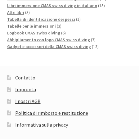
15
prodotti
Libri immersione CMAS swiss diving in italiano
15
3
prodotti
Altri libri
3
prodotti
1
Tabella di identificazione dei pesci
1
3
prodotto
Tabelle per le immersioni
3
prodotti
6
Logbook CMAS swiss diving
6
prodotti
7
Abbigliamento con logo CMAS swiss diving
7
prodotti
13
Gadget e accessori della CMAS swiss diving
13
prodotti
Contatto
Impronta
I nostri AGB
Politica di rimborso e restituzione
Informativa sulla privacy