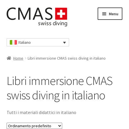
Vai
Vai
Menu
alla
al
navigazione
contenuto
Home
Italiano
Cassa
Home
Libri immersione CMAS swiss diving in italiano
Cestino della spesa
Libri immersione CMAS
I nostri AGB
swiss diving in italiano
Il mio account
Informativa sulla privacy
Tutti i materiali didattici in italiano
Informativa sulla privacy