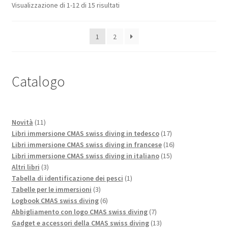
Visualizzazione di 1-12 di 15 risultati
1
2
Catalogo
11
Novità
11
prodotti
17
Libri immersione CMAS swiss diving in tedesco
17
prodotti
16
Libri immersione CMAS swiss diving in francese
16
15
prodotti
Libri immersione CMAS swiss diving in italiano
15
3
prodotti
Altri libri
3
prodotti
1
Tabella di identificazione dei pesci
1
3
prodotto
Tabelle per le immersioni
3
prodotti
6
Logbook CMAS swiss diving
6
prodotti
7
Abbigliamento con logo CMAS swiss diving
7
prodotti
13
Gadget e accessori della CMAS swiss diving
13