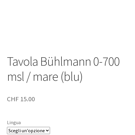
Negozio
Politica di rimborso e restituzione
Contatto
Tavola Bühlmann 0-700
Impronta
msl / mare (blu)
I nostri AGB
CHF
15.00
Lingua