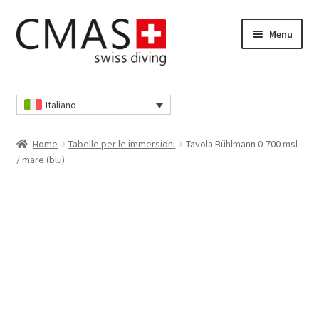
Vai
Vai
Menu
alla
al
navigazione
contenuto
Home
Italiano
Cassa
Home
Tabelle per le immersioni
Tavola Bühlmann 0-700 msl
Cestino della spesa
/ mare (blu)
I nostri AGB
Il mio account
Informativa sulla privacy
Informativa sulla privacy