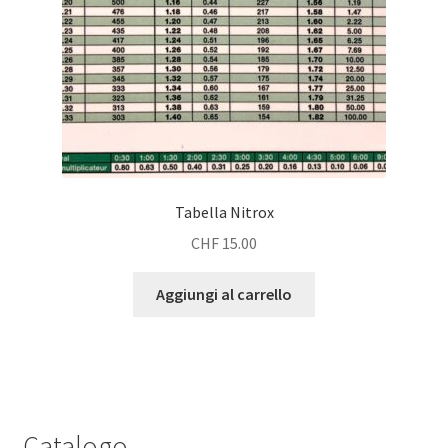
pagina
del
prodotto
Tabella Nitrox
CHF
15.00
Aggiungi al carrello
Catalogo