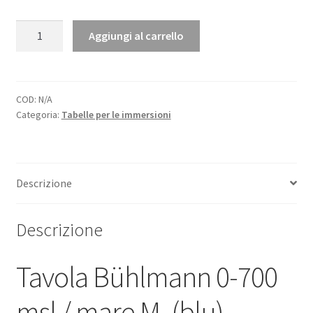
Tavola
Aggiungi al carrello
Bühlmann
0-
700
msl
COD:
N/A
Categoria:
Tabelle per le immersioni
/
mare
(blu)
quantità
Descrizione
Descrizione
Tavola Bühlmann 0-700
msl / mare M. (blu)