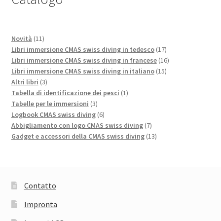
11
Novità
11
prodotti
17
Libri immersione CMAS swiss diving in tedesco
17
prodotti
16
Libri immersione CMAS swiss diving in francese
16
15
prodotti
Libri immersione CMAS swiss diving in italiano
15
3
prodotti
Altri libri
3
prodotti
1
Tabella di identificazione dei pesci
1
3
prodotto
Tabelle per le immersioni
3
prodotti
6
Logbook CMAS swiss diving
6
prodotti
7
Abbigliamento con logo CMAS swiss diving
7
prodotti
13
Gadget e accessori della CMAS swiss diving
13
prodotti
Contatto
Impronta