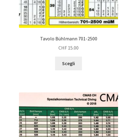
Tavolo Bühlmann 701-2500
CHF
15.00
Questo
Scegli
prodotto
ha
più
varianti.
Le
opzioni
possono
essere
scelte
nella