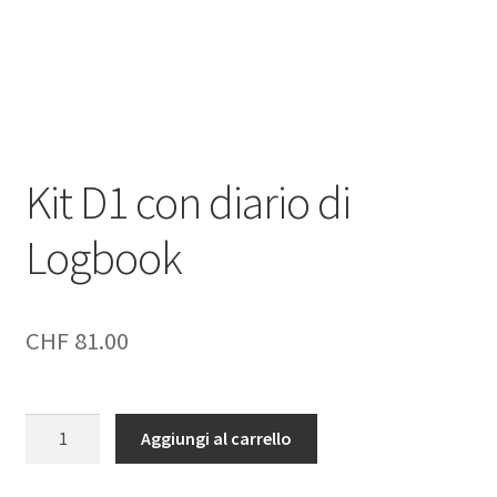
Negozio
Politica di rimborso e restituzione
Contatto
Kit D1 con diario di
Impronta
Logbook
I nostri AGB
CHF
81.00
Kit
Aggiungi al carrello
D1
con