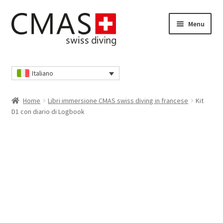
Vai
Vai
Menu
alla
al
navigazione
contenuto
Home
Italiano
Cassa
Home
Libri immersione CMAS swiss diving in francese
Kit
Cestino della spesa
D1 con diario di Logbook
I nostri AGB
Il mio account
Informativa sulla privacy
Informativa sulla privacy