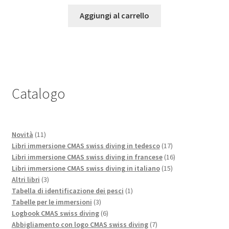
Aggiungi al carrello
Catalogo
11
Novità
11
prodotti
17
Libri immersione CMAS swiss diving in tedesco
17
prodotti
16
Libri immersione CMAS swiss diving in francese
16
15
prodotti
Libri immersione CMAS swiss diving in italiano
15
3
prodotti
Altri libri
3
prodotti
1
Tabella di identificazione dei pesci
1
3
prodotto
Tabelle per le immersioni
3
prodotti
6
Logbook CMAS swiss diving
6
prodotti
7
Abbigliamento con logo CMAS swiss diving
7