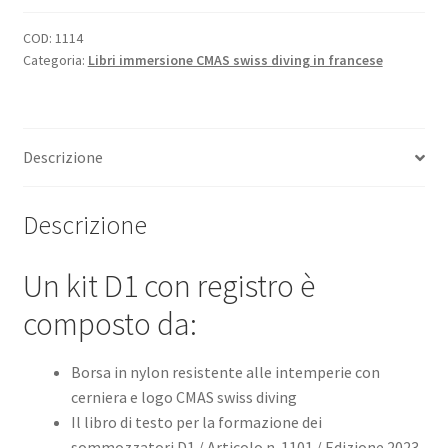
diario
di
COD:
1114
Categoria:
Libri immersione CMAS swiss diving in francese
Logbook
quantità
Descrizione
Descrizione
Un kit D1 con registro è
composto da:
Borsa in nylon resistente alle intemperie con
cerniera e logo CMAS swiss diving
Il libro di testo per la formazione dei
sommozzatori D1 / Articolo n. 1101 / Edizione 2023