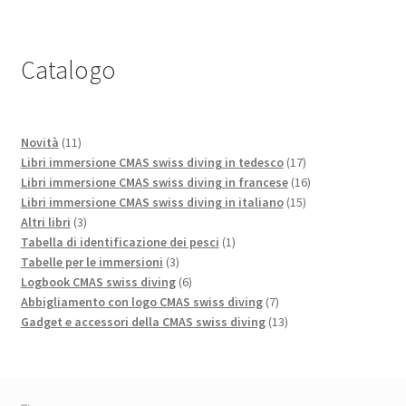
Catalogo
11
Novità
11
prodotti
17
Libri immersione CMAS swiss diving in tedesco
17
prodotti
16
Libri immersione CMAS swiss diving in francese
16
15
prodotti
Libri immersione CMAS swiss diving in italiano
15
3
prodotti
Altri libri
3
prodotti
1
Tabella di identificazione dei pesci
1
3
prodotto
Tabelle per le immersioni
3
prodotti
6
Logbook CMAS swiss diving
6
prodotti
7
Abbigliamento con logo CMAS swiss diving
7
prodotti
13
Gadget e accessori della CMAS swiss diving
13
prodotti