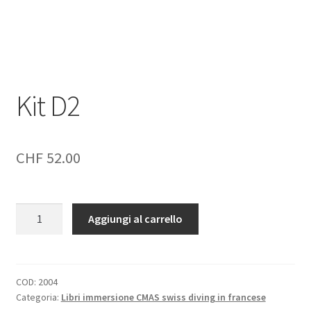
Negozio
Politica di rimborso e restituzione
Kit D2
Contatto
Impronta
CHF
52.00
I nostri AGB
Kit
Aggiungi al carrello
D2
quantità
COD:
2004
Categoria:
Libri immersione CMAS swiss diving in francese