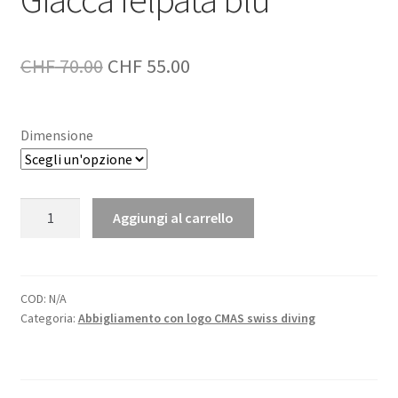
Il
Il
CHF
70.00
CHF
55.00
prezzo
prezzo
originale
attuale
Dimensione
era:
è:
CHF 70.00.
CHF 55.00.
Giacca
Aggiungi al carrello
felpata
blu
quantità
COD:
N/A
Categoria:
Abbigliamento con logo CMAS swiss diving