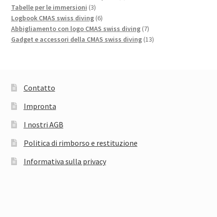
3
prodotto
Tabelle per le immersioni
3
prodotti
6
Logbook CMAS swiss diving
6
prodotti
7
Abbigliamento con logo CMAS swiss diving
7
prodotti
13
Gadget e accessori della CMAS swiss diving
13
prodotti
Contatto
Impronta
I nostri AGB
Politica di rimborso e restituzione
Informativa sulla privacy