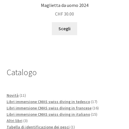
Maglietta da uomo 2024
CHF
30.00
Questo
Scegli
prodotto
ha
più
varianti.
Le
opzioni
Catalogo
possono
essere
scelte
11
Novità
11
nella
prodotti
17
Libri immersione CMAS swiss diving in tedesco
17
pagina
prodotti
16
Libri immersione CMAS swiss diving in francese
16
del
15
prodotti
Libri immersione CMAS swiss diving in italiano
15
prodotto
3
prodotti
Altri libri
3
prodotti
1
Tabella di identificazione dei pesci
1