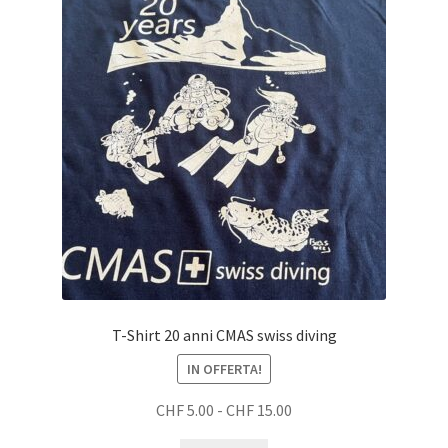
T-Shirt 20 anni CMAS swiss diving
IN OFFERTA!
Fascia
CHF
5.00
-
CHF
15.00
di