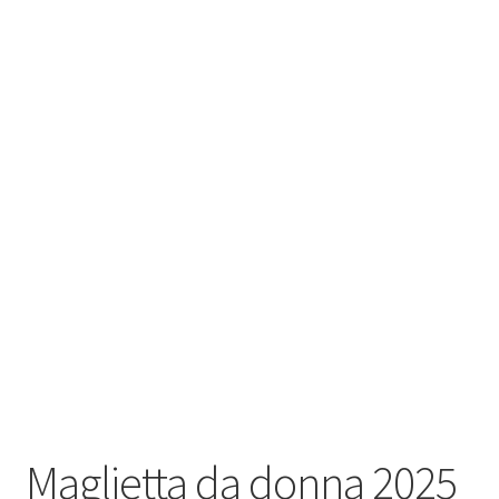
Negozio
Politica di rimborso e restituzione
Contatto
Impronta
I nostri AGB
Maglietta da donna 2025