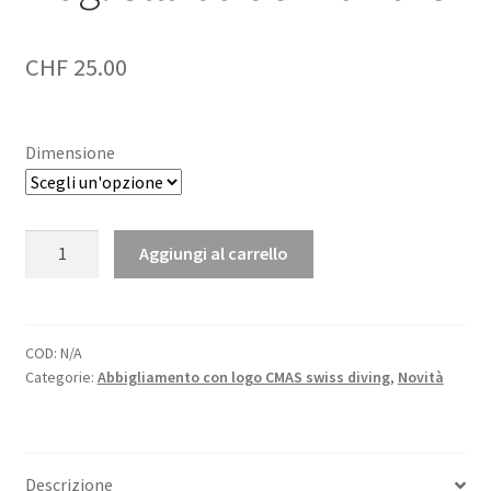
CHF
25.00
Dimensione
Maglietta
Aggiungi al carrello
da
donna
2025
quantità
COD:
N/A
Categorie:
Abbigliamento con logo CMAS swiss diving
,
Novità
Descrizione