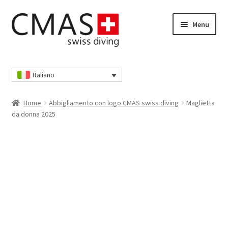
Vai
Vai
Menu
alla
al
navigazione
contenuto
Home
Italiano
Cassa
Home
Abbigliamento con logo CMAS swiss diving
Maglietta
Cestino della spesa
da donna 2025
I nostri AGB
Il mio account
Informativa sulla privacy
Informativa sulla privacy