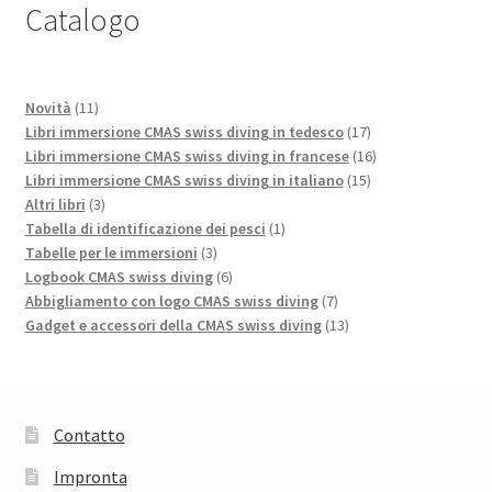
Catalogo
11
Novità
11
prodotti
17
Libri immersione CMAS swiss diving in tedesco
17
prodotti
16
Libri immersione CMAS swiss diving in francese
16
15
prodotti
Libri immersione CMAS swiss diving in italiano
15
3
prodotti
Altri libri
3
prodotti
1
Tabella di identificazione dei pesci
1
3
prodotto
Tabelle per le immersioni
3
prodotti
6
Logbook CMAS swiss diving
6
prodotti
7
Abbigliamento con logo CMAS swiss diving
7
prodotti
13
Gadget e accessori della CMAS swiss diving
13
prodotti
Contatto
Impronta