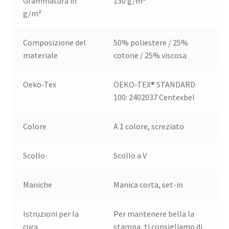
Grammatura in
130 g/m²
g/m²
Composizione del
50% poliestere / 25%
materiale
cotone / 25% viscosa
Oeko-Tex
OEKO-TEX® STANDARD
100: 2402037 Centexbel
Colore
A 1 colore, screziato
Scollo
Scollo a V
Maniche
Manica corta, set-in
Istruzioni per la
Per mantenere bella la
cura
stampa, ti consigliamo di