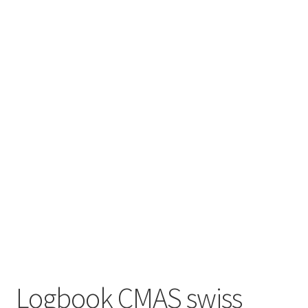
Negozio
Politica di rimborso e restituzione
Contatto
Impronta
I nostri AGB
Logbook CMAS swiss