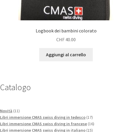
Logbook dei bambini colorato
CHF
40.00
Aggiungi al carrello
Catalogo
11
Novità
11
prodotti
17
Libri immersione CMAS swiss diving in tedesco
17
prodotti
16
Libri immersione CMAS swiss diving in francese
16
15
prodotti
Libri immersione CMAS swiss diving in italiano
15