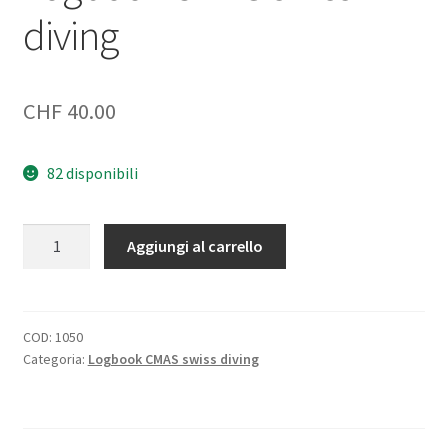
diving
CHF
40.00
82 disponibili
Logbook
Aggiungi al carrello
CMAS
swiss
diving
quantità
COD:
1050
Categoria:
Logbook CMAS swiss diving