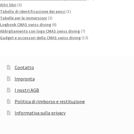
3
prodotti
Altri libri
3
prodotti
1
Tabella di identificazione dei pesci
1
3
prodotto
Tabelle per le immersioni
3
prodotti
6
Logbook CMAS swiss diving
6
prodotti
7
Abbigliamento con logo CMAS swiss diving
7
prodotti
13
Gadget e accessori della CMAS swiss diving
13
prodotti
Contatto
Impronta
I nostri AGB
Politica di rimborso e restituzione
Informativa sulla privacy