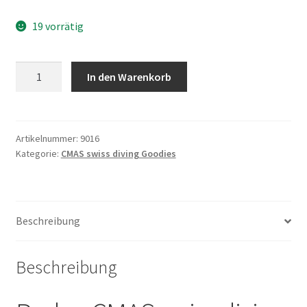
19 vorrätig
Badge
In den Warenkorb
CMAS
swiss
diving
rund
Artikelnummer:
9016
Kategorie:
CMAS swiss diving Goodies
mit
Velcro
Menge
Beschreibung
Beschreibung