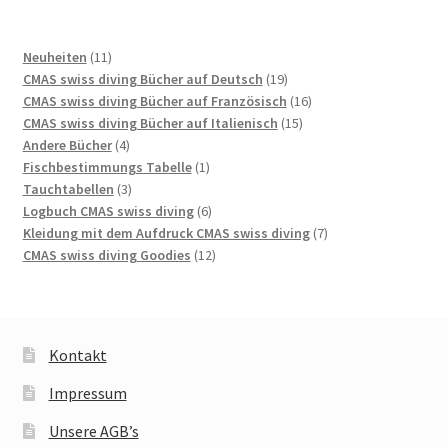
11
Neuheiten
11
Produkte
19
CMAS swiss diving Bücher auf Deutsch
19
Produkte
16
CMAS swiss diving Bücher auf Französisch
16
15
Produkte
CMAS swiss diving Bücher auf Italienisch
15
4
Produkte
Andere Bücher
4
Produkte
1
Fischbestimmungs Tabelle
1
3
Produkt
Tauchtabellen
3
Produkte
6
Logbuch CMAS swiss diving
6
Produkte
7
Kleidung mit dem Aufdruck CMAS swiss diving
7
12
Produkte
CMAS swiss diving Goodies
12
Produkte
Kontakt
Impressum
Unsere AGB’s