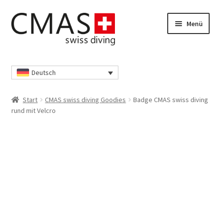
Zur
Zum
Menü
Navigation
Inhalt
springen
springen
Start
Deutsch
Datenschutzerklärung
Start
CMAS swiss diving Goodies
Badge CMAS swiss diving
Ihr Konto
rund mit Velcro
Kasse
Richtlinie für Rückerstattungen und Rückgaben
Shop
Unsere AGB’s