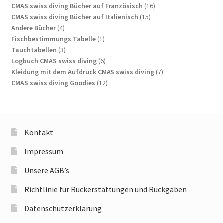
Produkte
16
CMAS swiss diving Bücher auf Französisch
16
15
Produkte
CMAS swiss diving Bücher auf Italienisch
15
4
Produkte
Andere Bücher
4
Produkte
1
Fischbestimmungs Tabelle
1
3
Produkt
Tauchtabellen
3
Produkte
6
Logbuch CMAS swiss diving
6
Produkte
7
Kleidung mit dem Aufdruck CMAS swiss diving
7
12
Produkte
CMAS swiss diving Goodies
12
Produkte
Kontakt
Impressum
Unsere AGB’s
Richtlinie für Rückerstattungen und Rückgaben
Datenschutzerklärung