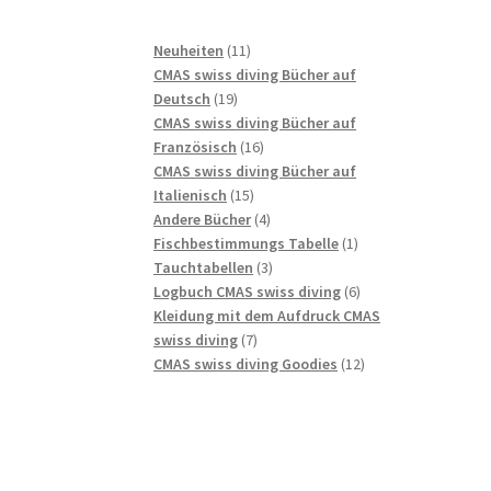
11
Neuheiten
11
Produkte
CMAS swiss diving Bücher auf
19
Deutsch
19
Produkte
CMAS swiss diving Bücher auf
16
Französisch
16
Produkte
CMAS swiss diving Bücher auf
15
Italienisch
15
Produkte
4
Andere Bücher
4
Produkte
1
Fischbestimmungs Tabelle
1
3
Produkt
Tauchtabellen
3
Produkte
6
Logbuch CMAS swiss diving
6
Produkte
Kleidung mit dem Aufdruck CMAS
7
swiss diving
7
Produkte
12
CMAS swiss diving Goodies
12
Produkte