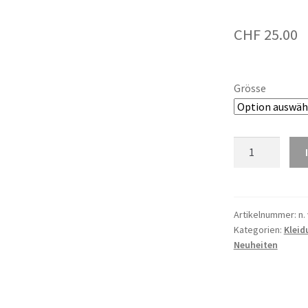
CHF
25.00
Grösse
Herren
T-
Shirt
2025
Menge
Artikelnummer:
n. 
Kategorien:
Kleid
Neuheiten