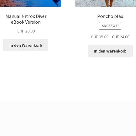
Manual Nitrox Diver
Poncho blau
eBook Version
ANGEBOT!
CHF
20.00
Ursprünglicher
Akt
CHF
35.00
CHF
24.00
Preis
Pre
In den Warenkorb
war:
ist:
In den Warenkorb
CHF 35.00
CHF