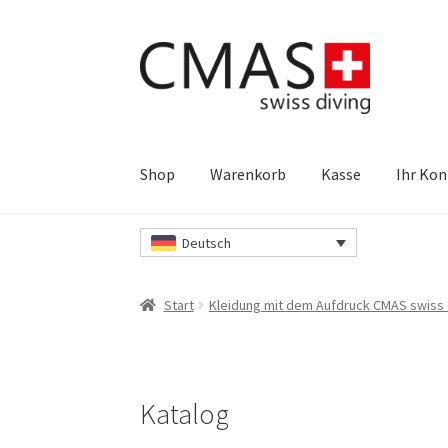
Zur
Zum
Navigation
Inhalt
springen
springen
Shop
Warenkorb
Kasse
Ihr Ko
Start
Datenschutzerklärung
Ihr Konto
Kasse
Deutsch
Warenkorb
Kontakt
Impressum
Unsere AGB’s
Start
Kleidung mit dem Aufdruck CMAS swiss 
Katalog