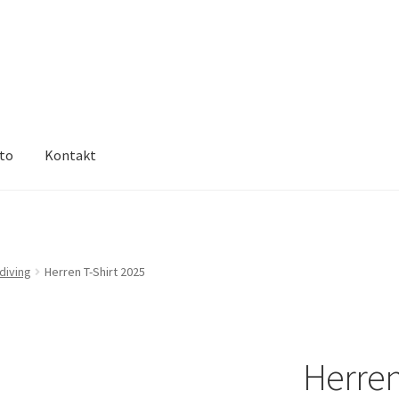
nto
Kontakt
Richtlinie für Rückerstattungen und Rückgaben
Shop
Unsere AGB
 orininal
diving
Herren T-Shirt 2025
Herren