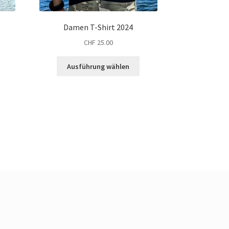
Damen T-Shirt 2024
CHF
25.00
Dieses
ueller
Ausführung wählen
Produkt
is
weist
mehrere
 24.00.
Varianten
auf.
Die
Optionen
können
auf
der
Produktseite
gewählt
werden