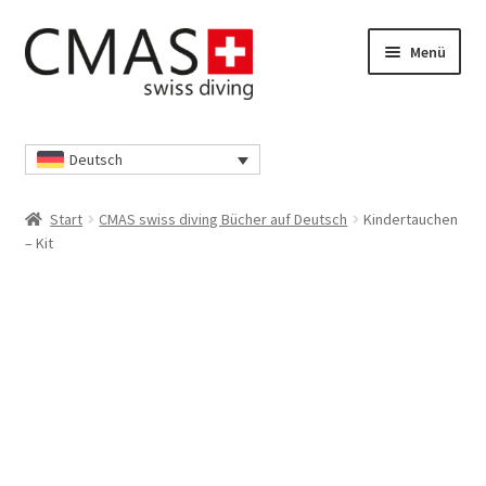
Zur
Zum
Menü
Navigation
Inhalt
springen
springen
Start
Deutsch
Datenschutzerklärung
Start
CMAS swiss diving Bücher auf Deutsch
Kindertauchen
Ihr Konto
– Kit
Kasse
Richtlinie für Rückerstattungen und Rückgaben
Shop
Unsere AGB’s