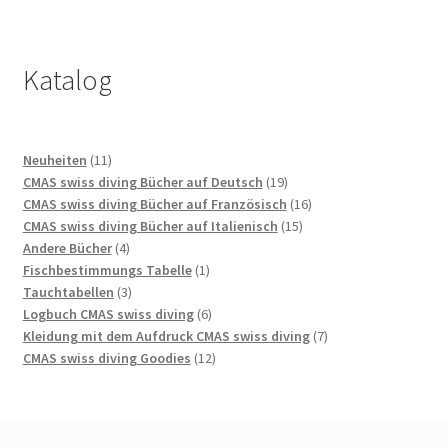
Katalog
11
Neuheiten
11
Produkte
19
CMAS swiss diving Bücher auf Deutsch
19
Produkte
16
CMAS swiss diving Bücher auf Französisch
16
15
Produkte
CMAS swiss diving Bücher auf Italienisch
15
4
Produkte
Andere Bücher
4
Produkte
1
Fischbestimmungs Tabelle
1
3
Produkt
Tauchtabellen
3
Produkte
6
Logbuch CMAS swiss diving
6
Produkte
7
Kleidung mit dem Aufdruck CMAS swiss diving
7
12
Produkte
CMAS swiss diving Goodies
12
Produkte