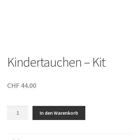
Warenkorb
Kontakt
Impressum
Kindertauchen – Kit
Unsere AGB’s orininal
CHF
44.00
Kindertauchen
In den Warenkorb
-
Kit
Menge