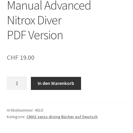
Manual Advanced
Nitrox Diver
PDF Version
CHF
19.00
Manual
In den Warenkorb
Advanced
Nitrox
DiverPDF
Version
Artikelnummer:
4010
Kategorie:
CMAS swiss diving Bücher auf Deutsch
Menge