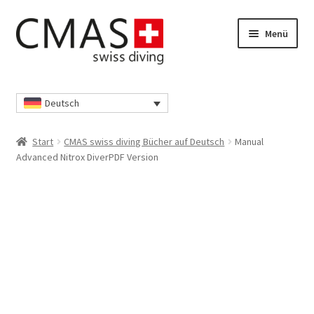
Zur
Zum
Menü
Navigation
Inhalt
springen
springen
Start
Deutsch
Datenschutzerklärung
Start
CMAS swiss diving Bücher auf Deutsch
Manual
Ihr Konto
Advanced Nitrox DiverPDF Version
Kasse
Richtlinie für Rückerstattungen und Rückgaben
Shop
Unsere AGB’s