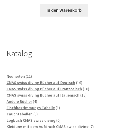
In den Warenkorb
Katalog
11
Neuheiten
11
Produkte
19
CMAS swiss diving Bücher auf Deutsch
19
Produkte
16
CMAS swiss diving Bücher auf Französisch
16
15
Produkte
CMAS swiss diving Bücher auf Italienisch
15
4
Produkte
Andere Bücher
4
Produkte
1
Fischbestimmungs Tabelle
1
3
Produkt
Tauchtabellen
3
Produkte
6
Logbuch CMAS swiss diving
6
Produkte
7
Kleidung mit dem Aufdruck CMAS swiss diving
7