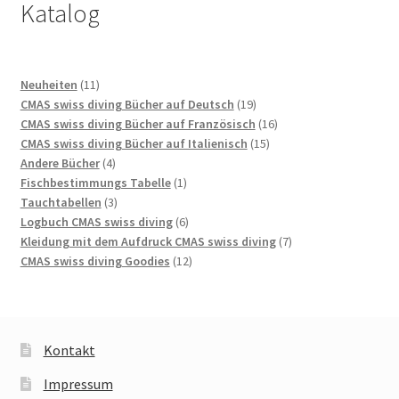
Katalog
11
Neuheiten
11
Produkte
19
CMAS swiss diving Bücher auf Deutsch
19
Produkte
16
CMAS swiss diving Bücher auf Französisch
16
15
Produkte
CMAS swiss diving Bücher auf Italienisch
15
4
Produkte
Andere Bücher
4
Produkte
1
Fischbestimmungs Tabelle
1
3
Produkt
Tauchtabellen
3
Produkte
6
Logbuch CMAS swiss diving
6
Produkte
7
Kleidung mit dem Aufdruck CMAS swiss diving
7
12
Produkte
CMAS swiss diving Goodies
12
Produkte
Kontakt
Impressum