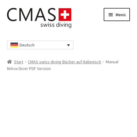
Zur
Zum
Menü
Navigation
Inhalt
springen
springen
Start
Deutsch
Datenschutzerklärung
Start
CMAS swiss diving Bücher auf Italienisch
Manual
Ihr Konto
Nitrox Diver PDF Version
Kasse
Richtlinie für Rückerstattungen und Rückgaben
Shop
Unsere AGB’s