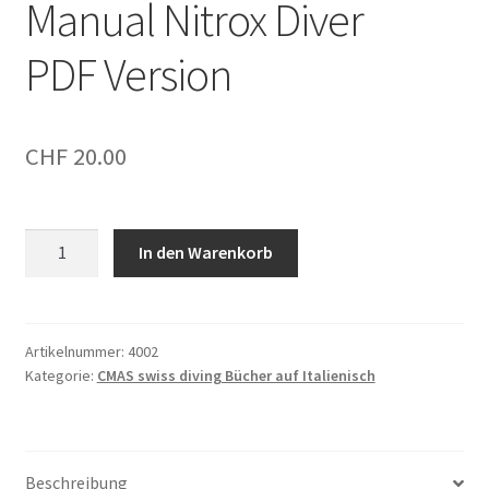
Manual Nitrox Diver
PDF Version
CHF
20.00
Manual
In den Warenkorb
Nitrox
Diver
PDF
Version
Artikelnummer:
4002
Kategorie:
CMAS swiss diving Bücher auf Italienisch
Menge
Beschreibung