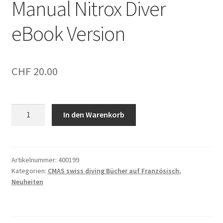
Manual Nitrox Diver
eBook Version
CHF
20.00
Manual
In den Warenkorb
Nitrox
DivereBook
Version
Menge
Artikelnummer:
400199
Kategorien:
CMAS swiss diving Bücher auf Französisch
,
Neuheiten