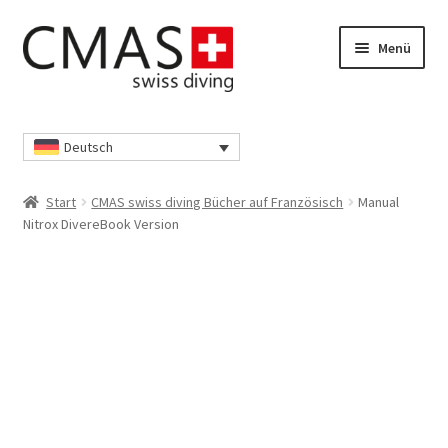
Zur
Zum
Menü
Navigation
Inhalt
springen
springen
Start
Deutsch
Datenschutzerklärung
Start
CMAS swiss diving Bücher auf Französisch
Manual
Ihr Konto
Nitrox DivereBook Version
Kasse
Richtlinie für Rückerstattungen und Rückgaben
Shop
Unsere AGB’s