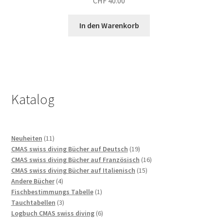
CHF
40.00
In den Warenkorb
Katalog
11
Neuheiten
11
Produkte
19
CMAS swiss diving Bücher auf Deutsch
19
Produkte
16
CMAS swiss diving Bücher auf Französisch
16
15
Produkte
CMAS swiss diving Bücher auf Italienisch
15
4
Produkte
Andere Bücher
4
Produkte
1
Fischbestimmungs Tabelle
1
3
Produkt
Tauchtabellen
3
Produkte
6
Logbuch CMAS swiss diving
6