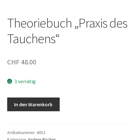
Theoriebuch „Praxis des
Tauchens“
CHF
48.00
1 vorrätig
Theoriebuch
In den Warenkorb
"Praxis
des
Tauchens"
Menge
Artikelnummer:
4052
Kategorie:
Andere Bücher