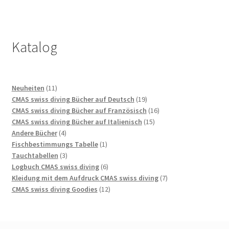
Katalog
11
Neuheiten
11
Produkte
19
CMAS swiss diving Bücher auf Deutsch
19
Produkte
16
CMAS swiss diving Bücher auf Französisch
16
15
Produkte
CMAS swiss diving Bücher auf Italienisch
15
4
Produkte
Andere Bücher
4
Produkte
1
Fischbestimmungs Tabelle
1
3
Produkt
Tauchtabellen
3
Produkte
6
Logbuch CMAS swiss diving
6
Produkte
7
Kleidung mit dem Aufdruck CMAS swiss diving
7
12
Produkte
CMAS swiss diving Goodies
12
Produkte