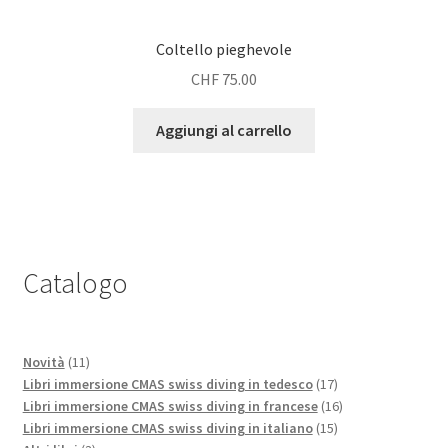
Coltello pieghevole
CHF
75.00
Aggiungi al carrello
Catalogo
11
Novità
11
prodotti
17
Libri immersione CMAS swiss diving in tedesco
17
prodotti
16
Libri immersione CMAS swiss diving in francese
16
15
prodotti
Libri immersione CMAS swiss diving in italiano
15