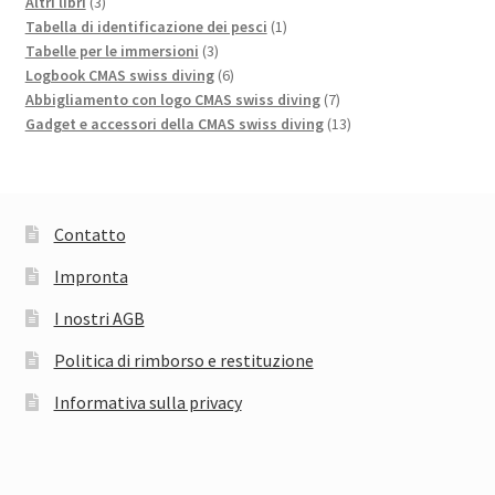
3
prodotti
Altri libri
3
prodotti
1
Tabella di identificazione dei pesci
1
3
prodotto
Tabelle per le immersioni
3
prodotti
6
Logbook CMAS swiss diving
6
prodotti
7
Abbigliamento con logo CMAS swiss diving
7
prodotti
13
Gadget e accessori della CMAS swiss diving
13
prodotti
Contatto
Impronta
I nostri AGB
Politica di rimborso e restituzione
Informativa sulla privacy