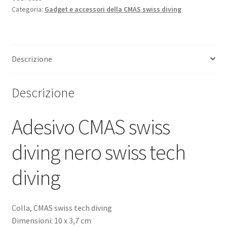
Categoria:
Gadget e accessori della CMAS swiss diving
swiss
tech
diving
quantità
Descrizione
Descrizione
Adesivo CMAS swiss
diving nero swiss tech
diving
Colla, CMAS swiss tech diving
Dimensioni: 10 x 3,7 cm