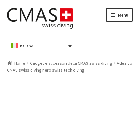
Vai
Vai
Menu
alla
al
navigazione
contenuto
Home
Italiano
Cassa
Home
Gadget e accessori della CMAS swiss diving
Adesivo
Cestino della spesa
CMAS swiss diving nero swiss tech diving
I nostri AGB
Il mio account
Informativa sulla privacy
Informativa sulla privacy