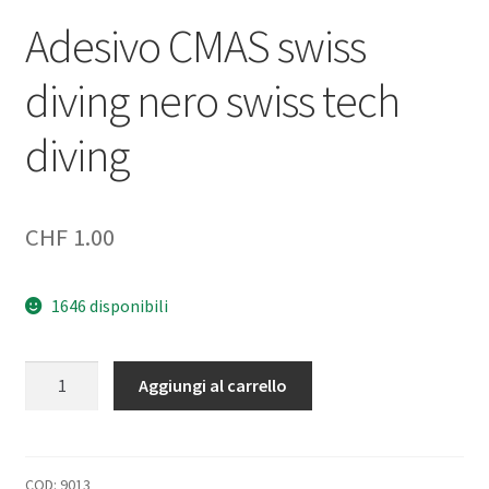
Adesivo CMAS swiss
Negozio
diving nero swiss tech
Politica di rimborso e restituzione
diving
Contatto
Impronta
CHF
1.00
I nostri AGB
1646 disponibili
Adesivo
Aggiungi al carrello
CMAS
swiss
diving
nero
COD:
9013