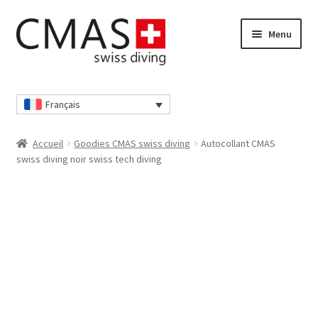
Aller
Aller
Menu
à
au
la
contenu
navigation
Accueil
Français
Boutique
Accueil
Goodies CMAS swiss diving
Autocollant CMAS
Caisse
swiss diving noir swiss tech diving
Déclaration de confidentialité
Déclaration de confidentialité
Mon compte
Nos conditions générales de vente