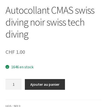
Autocollant CMAS swiss
Panier d’achat
diving noir swiss tech
Politique en matière de remboursements et de retours
diving
Contact
Impressum
CHF
1.00
Nos conditions générales de vente
1646 en stock
quantité
Ajouter au panier
de
Autocollant
CMAS
swiss
UGS :
9013