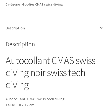
Catégorie :
Goodies CMAS swiss diving
diving
noir
swiss
tech
Description
diving
Description
Autocollant CMAS swiss
diving noir swiss tech
diving
Autocollant, CMAS swiss tech diving
Taille : 10 x 3.7 cm