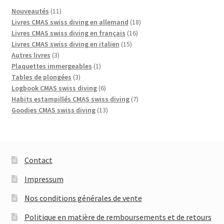
11
Nouveautés
11
produits
18
Livres CMAS swiss diving en allemand
18
16
produits
Livres CMAS swiss diving en français
16
15
produits
Livres CMAS swiss diving en italien
15
3
produits
Autres livres
3
produits
1
Plaquettes immergeables
1
3
produit
Tables de plongées
3
produits
6
Logbook CMAS swiss diving
6
produits
7
Habits estampillés CMAS swiss diving
7
13
produits
Goodies CMAS swiss diving
13
produits
Contact
Impressum
Nos conditions générales de vente
Politique en matière de remboursements et de retours