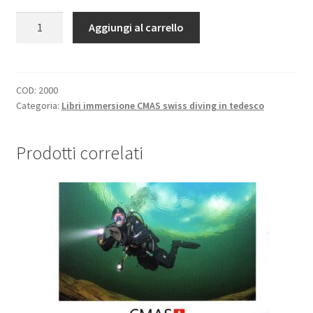
Teoria
Aggiungi al carrello
libro
D2
quantità
COD:
2000
Categoria:
Libri immersione CMAS swiss diving in tedesco
Prodotti correlati