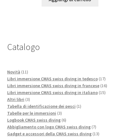
Catalogo
11
Novità
11
prodotti
17
Libri immersione CMAS swiss diving in tedesco
17
prodotti
16
Libri immersione CMAS swiss diving in francese
16
15
prodotti
Libri immersione CMAS swiss diving in italiano
15
3
prodotti
Altri libri
3
prodotti
1
Tabella di identificazione dei pesci
1
3
prodotto
Tabelle per le immersioni
3
prodotti
6
Logbook CMAS swiss diving
6
prodotti
7
Abbigliamento con logo CMAS swiss diving
7
prodotti
13
Gadget e accessori della CMAS swiss diving
13