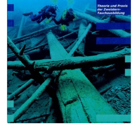
Negozio
Politica di rimborso e restituzione
Contatto
Impronta
I nostri AGB