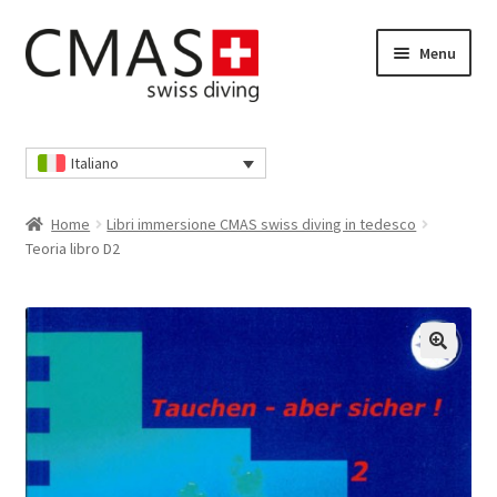
Vai
Vai
Menu
alla
al
navigazione
contenuto
Home
Italiano
Cassa
Home
Libri immersione CMAS swiss diving in tedesco
Cestino della spesa
Teoria libro D2
I nostri AGB
Il mio account
Informativa sulla privacy
Informativa sulla privacy