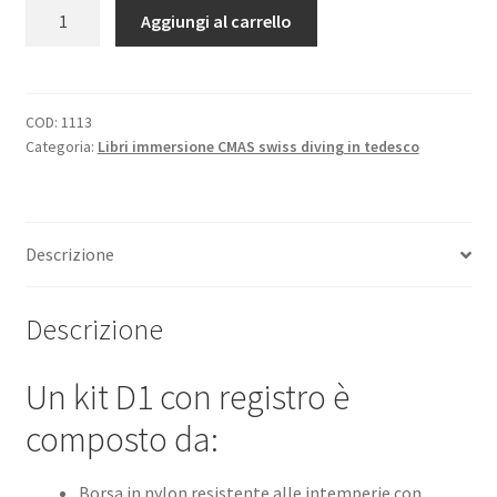
Kit
Aggiungi al carrello
D1
con
Logbook
quantità
COD:
1113
Categoria:
Libri immersione CMAS swiss diving in tedesco
Descrizione
Descrizione
Un kit D1 con registro è
composto da:
Borsa in nylon resistente alle intemperie con