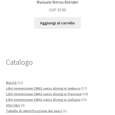
Manuale Nitrox Blender
CHF
33.00
Aggiungi al carrello
Catalogo
11
Novità
11
prodotti
17
Libri immersione CMAS swiss diving in tedesco
17
prodotti
16
Libri immersione CMAS swiss diving in francese
16
15
prodotti
Libri immersione CMAS swiss diving in italiano
15
3
prodotti
Altri libri
3
prodotti
1
Tabella di identificazione dei pesci
1