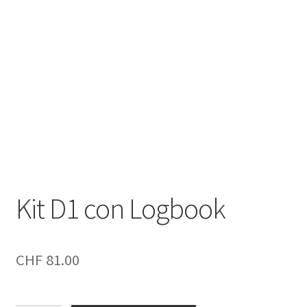
Negozio
Politica di rimborso e restituzione
Contatto
Impronta
I nostri AGB
Kit D1 con Logbook
CHF
81.00