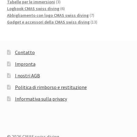
3
prodotto
Tabelle per le immersioni
3
prodotti
6
Logbook CMAS swiss diving
6
prodotti
7
Abbigliamento con logo CMAS swiss diving
7
prodotti
13
Gadget e accessori della CMAS swiss diving
13
prodotti
Contatto
Impronta
I nostri AGB
Politica di rimborso e restituzione
Informativa sulla privacy
© 2026 CMAS swiss diving