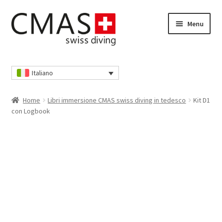
Vai
Vai
Menu
alla
al
navigazione
contenuto
Home
Italiano
Cassa
Home
Libri immersione CMAS swiss diving in tedesco
Kit D1
Cestino della spesa
con Logbook
I nostri AGB
Il mio account
Informativa sulla privacy
Informativa sulla privacy