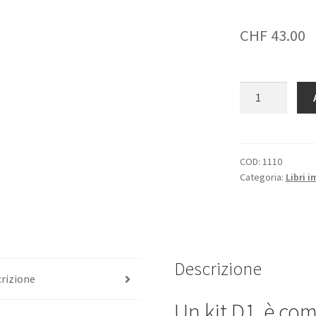
CHF
43.00
Kit
D1
quantità
COD:
1110
Categoria:
Libri 
Descrizione
rizione
Un kit D1 è co