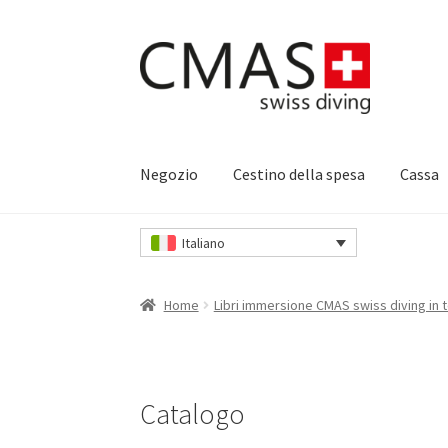
Vai
Vai
alla
al
navigazione
contenuto
Negozio
Cestino della spesa
Cassa
Home
Cassa
Cestino della spesa
I nostri AGB
Italiano
Negozio
Politica di rimborso e restituzione
C
Home
Libri immersione CMAS swiss diving in
Catalogo