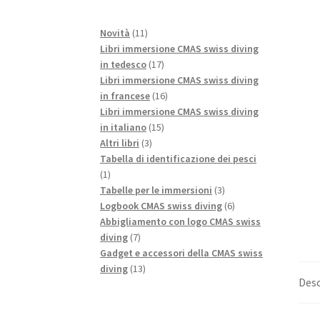
11
Novità
11
prodotti
Libri immersione CMAS swiss diving
17
in tedesco
17
prodotti
Libri immersione CMAS swiss diving
16
in francese
16
prodotti
Libri immersione CMAS swiss diving
15
in italiano
15
3
prodotti
Altri libri
3
prodotti
Tabella di identificazione dei pesci
1
1
prodotto
3
Tabelle per le immersioni
3
prodotti
6
Logbook CMAS swiss diving
6
prodotti
Abbigliamento con logo CMAS swiss
7
diving
7
prodotti
Gadget e accessori della CMAS swiss
13
diving
13
Desc
prodotti