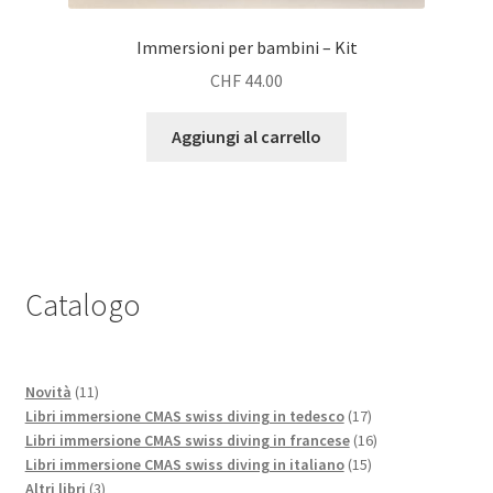
Immersioni per bambini – Kit
CHF
44.00
Aggiungi al carrello
Catalogo
11
Novità
11
prodotti
17
Libri immersione CMAS swiss diving in tedesco
17
prodotti
16
Libri immersione CMAS swiss diving in francese
16
15
prodotti
Libri immersione CMAS swiss diving in italiano
15
3
prodotti
Altri libri
3