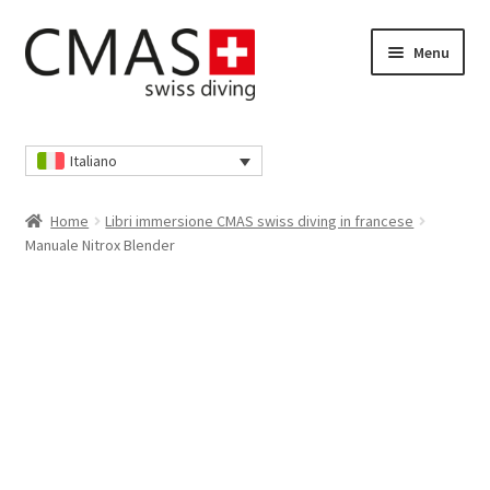
Vai
Vai
Menu
alla
al
navigazione
contenuto
Home
Italiano
Cassa
Home
Libri immersione CMAS swiss diving in francese
Cestino della spesa
Manuale Nitrox Blender
I nostri AGB
Il mio account
Informativa sulla privacy
Informativa sulla privacy