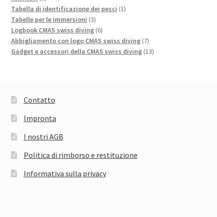
prodotti
1
Tabella di identificazione dei pesci
1
3
prodotto
Tabelle per le immersioni
3
prodotti
6
Logbook CMAS swiss diving
6
prodotti
7
Abbigliamento con logo CMAS swiss diving
7
prodotti
13
Gadget e accessori della CMAS swiss diving
13
prodotti
Contatto
Impronta
I nostri AGB
Politica di rimborso e restituzione
Informativa sulla privacy