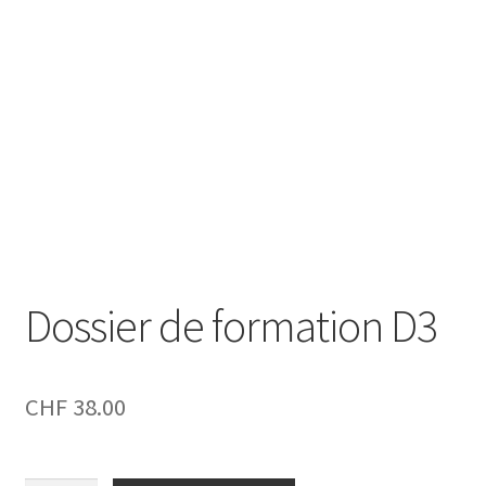
Panier d’achat
Politique en matière de remboursements et de retours
Contact
Impressum
Nos conditions générales de vente
Dossier de formation D3
CHF
38.00