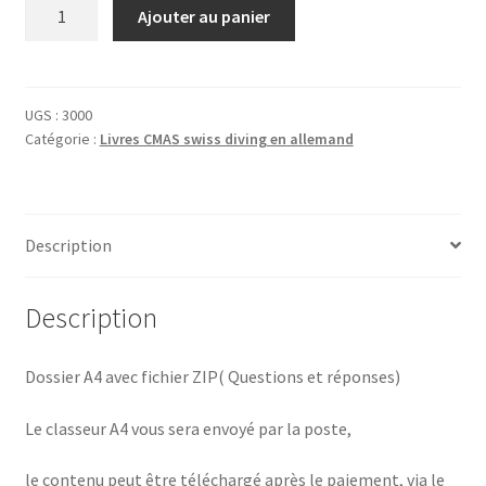
quantité
Ajouter au panier
de
Dossier
de
formation
UGS :
3000
Catégorie :
Livres CMAS swiss diving en allemand
D3
Description
Description
Dossier A4 avec fichier ZIP( Questions et réponses)
Le classeur A4 vous sera envoyé par la poste,
le contenu peut être téléchargé après le paiement, via le