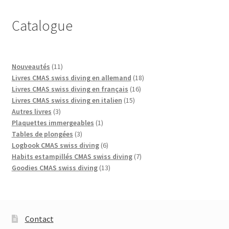
Catalogue
11
Nouveautés
11
produits
18
Livres CMAS swiss diving en allemand
18
16
produits
Livres CMAS swiss diving en français
16
15
produits
Livres CMAS swiss diving en italien
15
3
produits
Autres livres
3
produits
1
Plaquettes immergeables
1
3
produit
Tables de plongées
3
produits
6
Logbook CMAS swiss diving
6
produits
7
Habits estampillés CMAS swiss diving
7
13
produits
Goodies CMAS swiss diving
13
produits
Contact