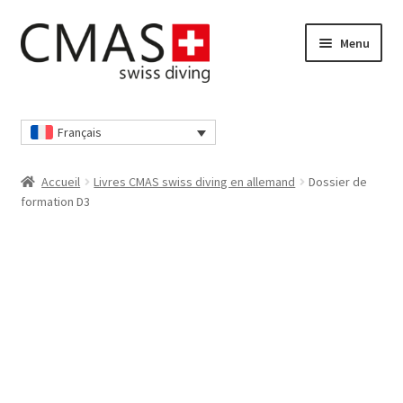
Aller
Aller
Menu
à
au
la
contenu
navigation
Accueil
Français
Boutique
Accueil
Livres CMAS swiss diving en allemand
Dossier de
Caisse
formation D3
Déclaration de confidentialité
Déclaration de confidentialité
Mon compte
Nos conditions générales de vente