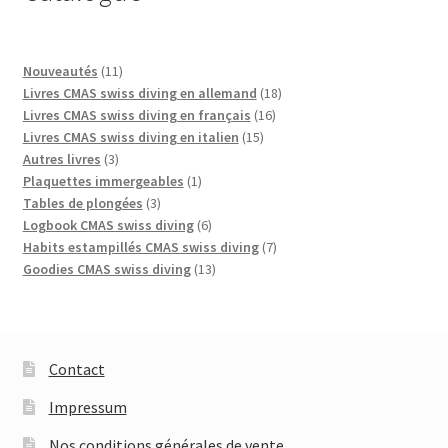
11
Nouveautés
11
produits
18
Livres CMAS swiss diving en allemand
18
16
produits
Livres CMAS swiss diving en français
16
15
produits
Livres CMAS swiss diving en italien
15
3
produits
Autres livres
3
produits
1
Plaquettes immergeables
1
3
produit
Tables de plongées
3
produits
6
Logbook CMAS swiss diving
6
produits
7
Habits estampillés CMAS swiss diving
7
13
produits
Goodies CMAS swiss diving
13
produits
Contact
Impressum
Nos conditions générales de vente