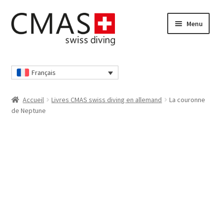
Aller
Aller
Menu
à
au
la
contenu
navigation
Accueil
Français
Boutique
Accueil
Livres CMAS swiss diving en allemand
La couronne
Caisse
de Neptune
Déclaration de confidentialité
Déclaration de confidentialité
Mon compte
Nos conditions générales de vente