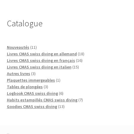
Catalogue
11
Nouveautés
11
produits
18
Livres CMAS swiss diving en allemand
18
16
produits
Livres CMAS swiss diving en français
16
15
produits
Livres CMAS swiss diving en italien
15
3
produits
Autres livres
3
produits
1
Plaquettes immergeables
1
3
produit
Tables de plongées
3
produits
6
Logbook CMAS swiss diving
6
produits
7
Habits estampillés CMAS swiss diving
7
13
produits
Goodies CMAS swiss diving
13
produits