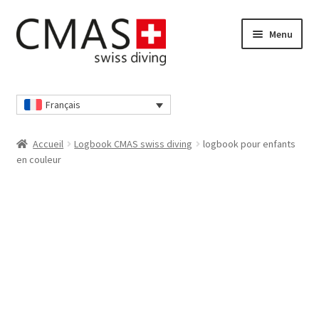
Aller
Aller
Menu
à
au
la
contenu
navigation
Accueil
Français
Boutique
Accueil
Logbook CMAS swiss diving
logbook pour enfants
Caisse
en couleur
Déclaration de confidentialité
Déclaration de confidentialité
Mon compte
Nos conditions générales de vente