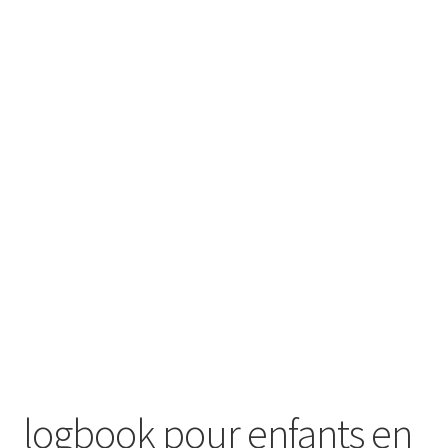
Panier d’achat
Politique en matière de remboursements et de retours
Contact
Impressum
Nos conditions générales de vente
logbook pour enfants en