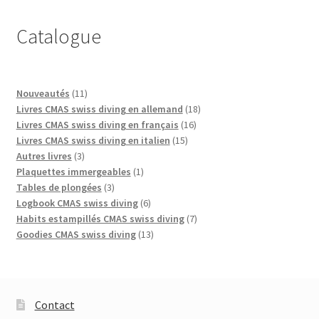
Catalogue
11
Nouveautés
11
produits
18
Livres CMAS swiss diving en allemand
18
16
produits
Livres CMAS swiss diving en français
16
15
produits
Livres CMAS swiss diving en italien
15
3
produits
Autres livres
3
produits
1
Plaquettes immergeables
1
3
produit
Tables de plongées
3
produits
6
Logbook CMAS swiss diving
6
produits
7
Habits estampillés CMAS swiss diving
7
13
produits
Goodies CMAS swiss diving
13
produits
Contact