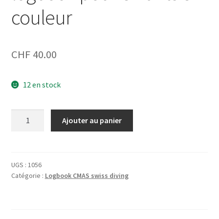
couleur
CHF
40.00
12 en stock
quantité
Ajouter au panier
de
logbook
pour
enfants
UGS :
1056
Catégorie :
Logbook CMAS swiss diving
en
couleur