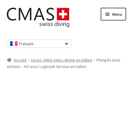
Aller
Aller
Menu
à
au
la
contenu
navigation
Accueil
Français
Boutique
Accueil
Livres CMAS swiss diving en italien
Plongée pour
Caisse
enfants – Kit avec Logbook Version en italien
Déclaration de confidentialité
Déclaration de confidentialité
Mon compte
Nos conditions générales de vente