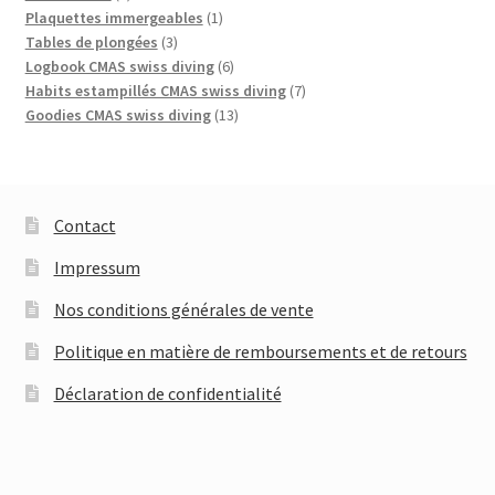
produits
1
Plaquettes immergeables
1
3
produit
Tables de plongées
3
produits
6
Logbook CMAS swiss diving
6
produits
7
Habits estampillés CMAS swiss diving
7
13
produits
Goodies CMAS swiss diving
13
produits
Contact
Impressum
Nos conditions générales de vente
Politique en matière de remboursements et de retours
Déclaration de confidentialité