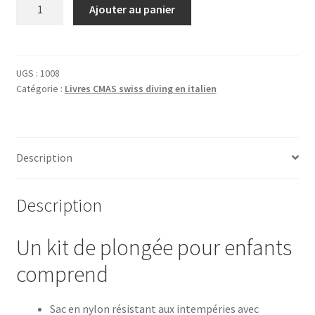
quantité
Ajouter au panier
de
Plongée
pour
enfants
UGS :
1008
Catégorie :
Livres CMAS swiss diving en italien
-
Kit
avec
Logbook
Description
Version
en
italien
Description
Un kit de plongée pour enfants
comprend
Sac en nylon résistant aux intempéries avec