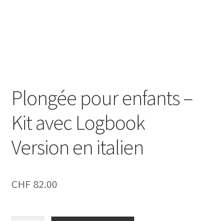
Panier d’achat
Politique en matière de remboursements et de retours
Contact
Plongée pour enfants –
Impressum
Kit avec Logbook
Nos conditions générales de vente
Version en italien
CHF
82.00