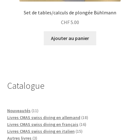
Set de tables/calculs de plongée Bühlmann
CHF
5.00
Ajouter au panier
Catalogue
11
Nouveautés
11
produits
18
Livres CMAS swiss diving en allemand
18
16
produits
Livres CMAS swiss diving en français
16
15
produits
Livres CMAS swiss diving en italien
15
3
produits
Autres livres
3