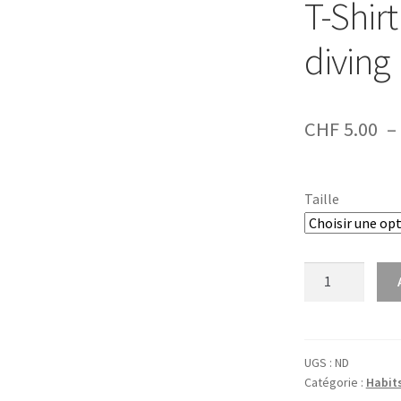
T-Shir
diving
CHF
5.00
–
Taille
quantité
de
T-
Shirt
20
UGS :
ND
Catégorie :
Habits
ans