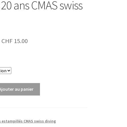
t 20 ans CMAS swiss
Plage
CHF
15.00
de
prix :
CHF 5.00
à
Ajouter au panier
CHF 15.00
 estampillés CMAS swiss diving