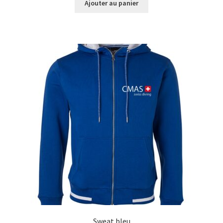
initial
actuel
Ajouter au panier
était :
est :
CHF 35.00.
CHF 24.00.
Sweat bleu