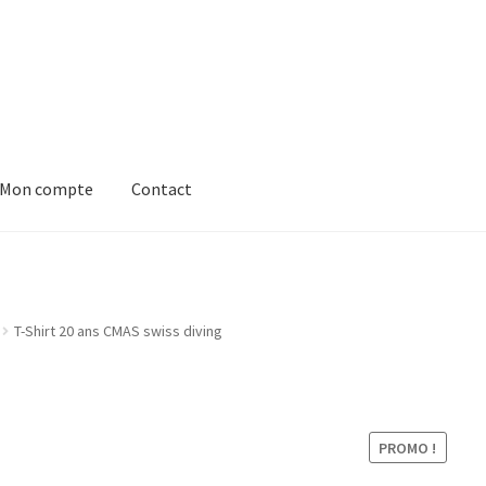
Mon compte
Contact
entialité
Déclaration de confidentialité
Mon compte
chat
Politique en matière de remboursements et de retours
Conta
T-Shirt 20 ans CMAS swiss diving
te
PROMO !