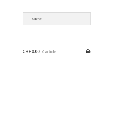
CHF
0.00
0 article
ct