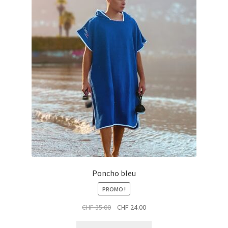
Poncho bleu
PROMO !
Le
Le
CHF
35.00
CHF
24.00
prix
prix