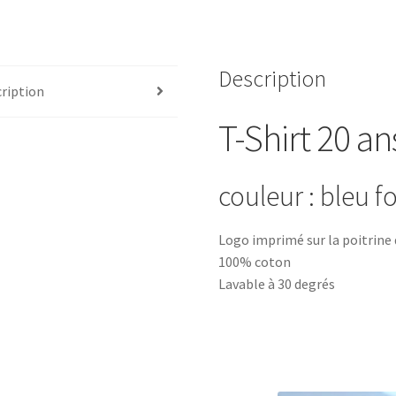
CMAS
swiss
diving
Description
ription
T-Shirt 20 a
couleur : bleu f
Logo imprimé sur la poitrine
100% coton
Lavable à 30 degrés